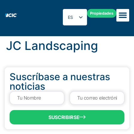
Propiedades
ES
EN
JC Landscaping
Suscríbase a nuestras
noticias
SUSCRIBIRSE
QUICK LINKS
Programs & Incentives