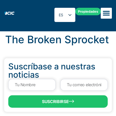
Propiedades
ES
EN
The Broken Sprocket
Suscríbase a nuestras
noticias
SUSCRIBIRSE
QUICK LINKS
Programs & Incentives